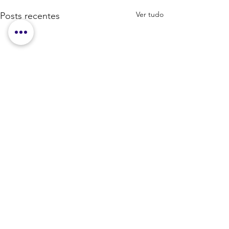
Ver tudo
Posts recentes
Comentários
PIZZA VEGANA!