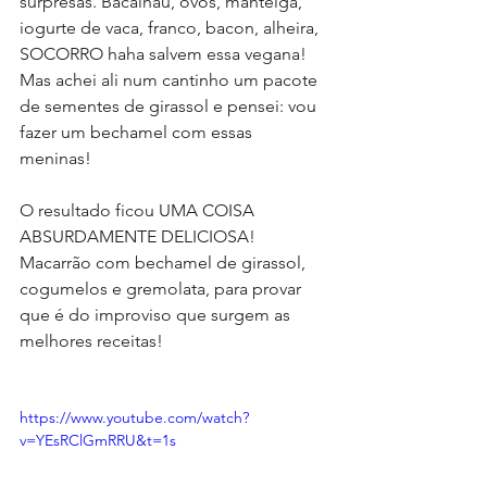
surpresas. Bacalhau, ovos, manteiga, 
iogurte de vaca, franco, bacon, alheira, 
SOCORRO haha salvem essa vegana! 
Mas achei ali num cantinho um pacote 
de sementes de girassol e pensei: vou 
fazer um bechamel com essas 
meninas! 
O resultado ficou UMA COISA 
ABSURDAMENTE DELICIOSA! 
Macarrão com bechamel de girassol, 
cogumelos e gremolata, para provar 
que é do improviso que surgem as 
melhores receitas!
https://www.youtube.com/watch?
v=YEsRClGmRRU&t=1s