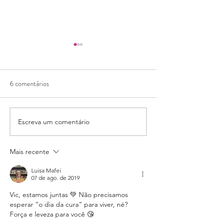
6 comentários
O veganismo foi m
Escreva um comentário
Comer ou deixar de comer
para não sentir
Mais recente
Luisa Mafei
07 de ago. de 2019
Vic, estamos juntas 💚 Não precisamos 
esperar “o dia da cura” para viver, né? 
Força e leveza para você 😘