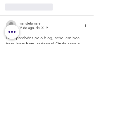
Curtir
Responder
maristelamafei
07 de ago. de 2019
Luisa parabéns pelo blog, achei em boa 
hora, bem bom, redondo! Onde acho o 
estudo de Harvard que você mencionou? 
Poderia colocar o link aqui?
Curtir
Responder
vic_cs
07 de ago. de 2019
Lu, você é LUZ! Obrigada por compartilhar 
a sua história conosco - história essa que é 
também minha e de outras tantas 
mulheres. Obrigada por ser vulnerável e 
por mostrar que está tudo bem não ser ou 
estar 100% bem ou curada, mas em 