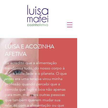
LUISA E ACOZINHA
AFETIVA
Eu acredito que a alimentação
transforma tudo, do nosso corpo à
nossa sociedade e o planeta. O que
antes era uma terapia virou minha
profissão quando percebi que a
comida que faço é boa não apenas
para mim, mas para outras pessoas
que também querem mudar sua
relação com a alimentação ou que