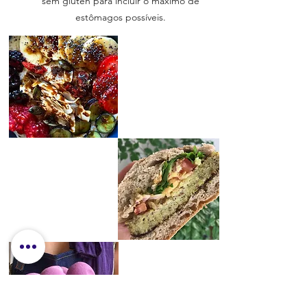
sem glúten para incluir o máximo de
estômagos possíveis.
veja aqui a receita
HAMBURGUER DE
LENTILHA E
QUINOA
veja aqui a receita
PÃO DE (NÃO)
QUEIJO ROXO
veja aqui a receita