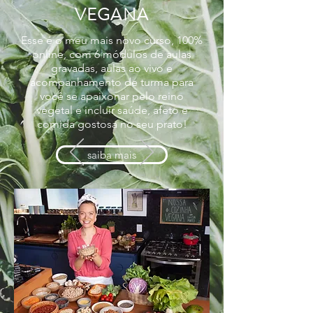
VEGANA
Esse é o meu mais novo curso, 100%
online, com 6 módulos de aulas
gravadas, aulas ao vivo e
acompanhamento de turma para
você se apaixonar pelo reino
vegetal e incluir saúde, afeto e
comida gostosa no seu prato!
saiba mais