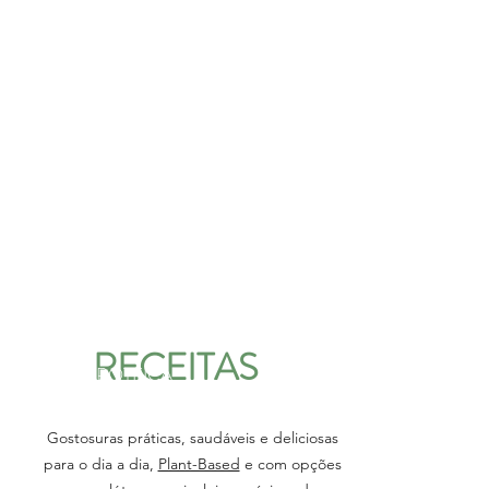
RECEITAS
AVEIA PROTEICA
CREMOSA
Gostosuras práticas, saudáveis e deliciosas
para o dia a dia,
Plant-Based
e com opções