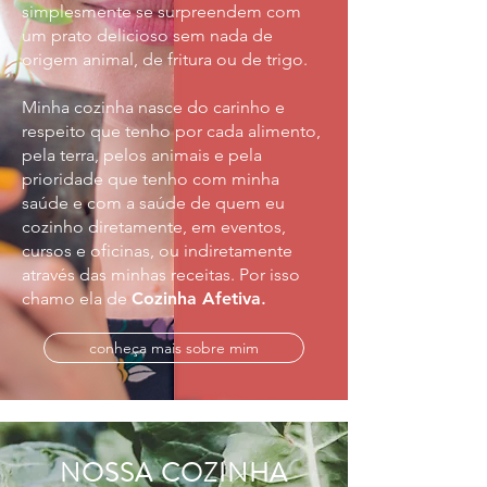
simplesmente se surpreendem com
um prato delicioso sem nada de
origem animal, de fritura ou de trigo.
Minha cozinha nasce do carinho e
respeito que tenho por cada alimento,
pela terra, pelos animais e pela
prioridade que tenho com minha
saúde e com a saúde de quem eu
cozinho diretamente, em eventos,
cursos e oficinas, ou indiretamente
através das minhas receitas. Por isso
chamo ela de
Cozinha Afetiva
.
conheça mais sobre mim
NOSSA COZINHA