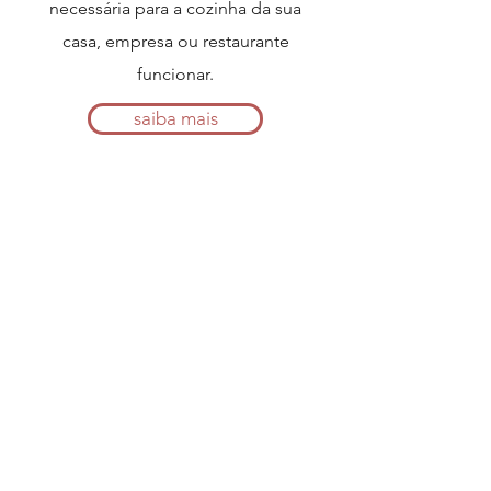
necessária para a cozinha da sua
casa, empresa ou restaurante
funcionar.
saiba mais
O QUE É UMA
ALIMENTAÇÃO
PLANT-BASED?
É uma alimentação que valoriza a
forma mais natural, fresca e completa
dos alimentos. Utilizando mais cascas
e menos embalagens, a alimentação
plant-based aproxima o garfo da
terra e abre mão dos
ultraprocessados.