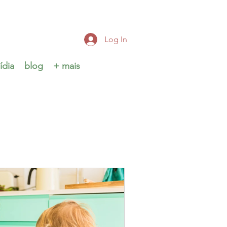
Log In
ídia
blog
+ mais