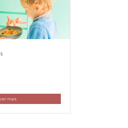
s
ber mais