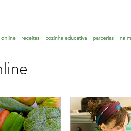
 online
receitas
cozinha educativa
parcerias
na m
line