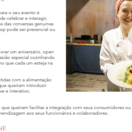
ara o seu evento é
e celebrar e interagir,
 e das conversas genuínas
hop pode ser presencial ou
rar um aniversário, open
casião especial cozinhando
mo que cada um esteja na
tidas com a alimentação
que queiram introduzir
e e interativo;
 que queiram facilitar a integração com seus consumidores ou
endizagem aos seus funcionários e colaboradores.
NE