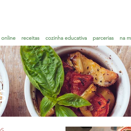
 online
receitas
cozinha educativa
parcerias
na m
S
OS