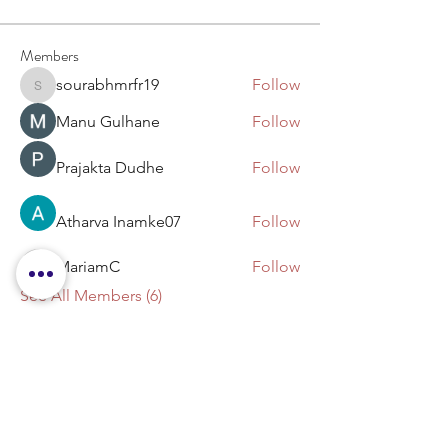
Members
sourabhmrfr19
Follow
sourabhmrfr19
Manu Gulhane
Follow
Prajakta Dudhe
Follow
Atharva Inamke07
Follow
MariamC
Follow
MariamC
See All Members (6)
Cadastre-se na minha newsletter: