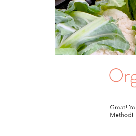
Org
Great! Yo
Method!